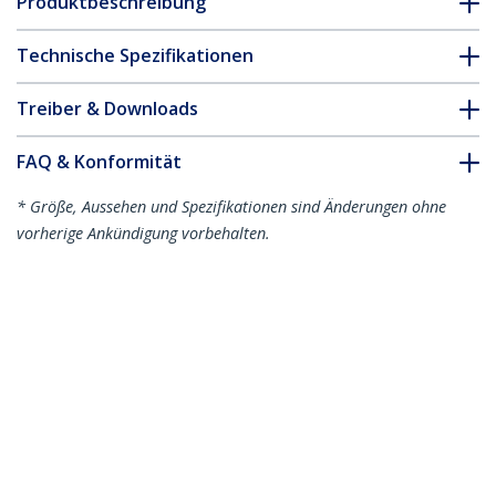
Produktbeschreibung
Technische Spezifikationen
Treiber & Downloads
FAQ & Konformität
* Größe, Aussehen und Spezifikationen sind Änderungen ohne
vorherige Ankündigung vorbehalten.
2m Verdrahtungskanal 38x25mm -
Kabelkanal mit 8mm Schlitze - PVC-
Netzwerkkabelabdeckung - bis zu 20
Kabel - UL geprüft
Produkt-ID:
CBMWD3825
Werden Sie ein Partner
Wo kaufen