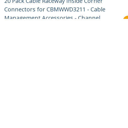
20 Pack Cable Raceway Inside Corner
Connectors for CBMWWD3211 - Cable
Management Accessories - Channel
Raceway Fitting - Wiring Duct 90 Degree
Inside Elbow - Plastic - UL - TAA
Produkt-ID:
CBMWWD3211I
Werden Sie ein Partner
Wo kaufen
StarTech.com
Nachrichten
Kontakt
Über uns
Stellenangebote
Qualität und Konformität
Blog
Kunden Support
Knowledge Base