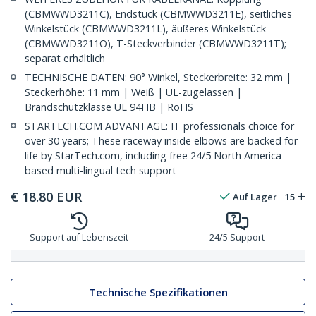
(CBMWWD3211C), Endstück (CBMWWD3211E), seitliches
Winkelstück (CBMWWD3211L), äußeres Winkelstück
(CBMWWD3211O), T-Steckverbinder (CBMWWD3211T);
separat erhältlich
TECHNISCHE DATEN: 90° Winkel, Steckerbreite: 32 mm |
Steckerhöhe: 11 mm | Weiß | UL-zugelassen |
Brandschutzklasse UL 94HB | RoHS
STARTECH.COM ADVANTAGE: IT professionals choice for
over 30 years; These raceway inside elbows are backed for
life by StarTech.com, including free 24/5 North America
based multi-lingual tech support
€
18.80
EUR
Auf Lager
15
Support auf Lebenszeit
24/5 Support
Technische Spezifikationen