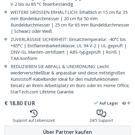
V-2 bis zu 85 °C feuerbeständig
WEITERE GRÖSSEN ERHÄLTLICH: Erhältlich in 15 cm für 35
mm Bündeldurchmesser | 20 cm für 50 mm
Bündeldurchmesser | 25 cm für 65 mm Bündeldurchmesser
| Schwarz oder Weiß
ZUVERLÄSSIGE SICHERHEIT: Einsatztemperatur: -40°C bis
+85°C | Entflammbarkeitsklasse: UL 94 V-2 | UL-geprüft |
DNV-GL Maritim-zertifiziert | ABS-typgeprüft | RoHS |
TAA-konform
REDUZIEREN SIE ABFALL & UNORDNUNG: Leicht
wiederverschließbar & anpassbar sind diese mittelgroßen
Kunststoff-Kabelbinder ideal für den multifunktionalen
Einsatz an Ihrem Arbeitsplatz im Büro oder im Home Office;
StarTech.com Lifetime Garantie
€
18.80
EUR
Auf Lager
43
Support auf Lebenszeit
24/5 Support
Über Partner kaufen