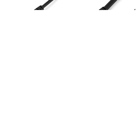
DP14MM1M
DP14MM3M
1m VESA
3m VESA
Zertifiziertes
Zertifiziertes
DisplayPort 1.4 Kabel
DisplayPort 1.4 Kabel
- 8k 60Hz HBR3 HDR -
- 8k 60Hz HBR3 HDR -
Super UHD DP auf DP
Super UHD DP auf DP
Monitorkabel - Ultra
Monitorkabel - Ultra
HD 4k 120Hz DP 1.4
HD 4k 120Hz DP 1.4
Dünnes Videokabel
Videokabel M/M DP
M/M DP Stecker mit
Stecker mit