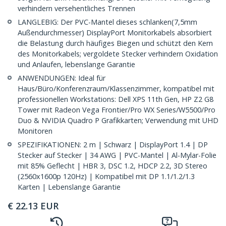
verhindern versehentliches Trennen
LANGLEBIG: Der PVC-Mantel dieses schlanken(7,5mm
Außendurchmesser) DisplayPort Monitorkabels absorbiert
die Belastung durch häufiges Biegen und schützt den Kern
des Monitorkabels; vergoldete Stecker verhindern Oxidation
und Anlaufen, lebenslange Garantie
ANWENDUNGEN: Ideal für
Haus/Büro/Konferenzraum/Klassenzimmer, kompatibel mit
professionellen Workstations: Dell XPS 11th Gen, HP Z2 G8
Tower mit Radeon Vega Frontier/Pro WX Series/W5500/Pro
Duo & NVIDIA Quadro P Grafikkarten; Verwendung mit UHD
Monitoren
SPEZIFIKATIONEN: 2 m | Schwarz | DisplayPort 1.4 | DP
Stecker auf Stecker | 34 AWG | PVC-Mantel | Al-Mylar-Folie
mit 85% Geflecht | HBR 3, DSC 1.2, HDCP 2.2, 3D Stereo
(2560x1600p 120Hz) | Kompatibel mit DP 1.1/1.2/1.3
Karten | Lebenslange Garantie
€
22.13
EUR