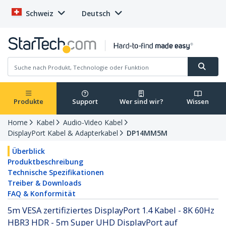
Schweiz
Deutsch
Produkte
Support
Wer sind wir?
Wissen
Home
Kabel
Audio-Video Kabel
DisplayPort Kabel & Adapterkabel
DP14MM5M
Überblick
Produktbeschreibung
Technische Spezifikationen
Treiber & Downloads
FAQ & Konformität
5m VESA zertifiziertes DisplayPort 1.4 Kabel - 8K 60Hz
HBR3 HDR - 5m Super UHD DisplayPort auf