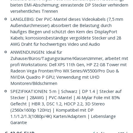
bieten EMI-Abschirmung; einrastende DP Stecker verhindern
versehentliches Trennen
LANGLEBIG: Der PVC-Mantel dieses Videokabels (7,5 mm
Außendurchmesser) absorbiert die Belastung durch
häufiges Biegen und schützt den Kern des DisplayPort
Kabels; korrosionsbeständige vergoldete Stecker und 28
AWG Draht für hochwertiges Video und Audio
ANWENDUNGEN: Ideal für
Zuhause/Büros/Tagungsräume/Klassenzimmer, arbeitet mit
profi Workstations: Dell XPS 11th Gen, HP Z2 G8 Tower mit
Radeon Vega Frontier/Pro WX Series/W5500/Pro Duo &
NVIDIA Quadro P GPU; Verwendung mit UHD
Monitoren/Bildschirmen
SPEZIFIKATIONEN: 5 m | Schwarz | DP 1.4 | Stecker auf
Stecker | 28AWG | PVC-Mantel | Al-Mylar Folie mit 85%
Geflecht | HBR 3, DSC 1.2, HDCP 2.2, 3D Stereo
(2560x1600p 120Hz) | Kompatibel mit DP
1.1/1.2/1.3(1080p/4K) Karten/Adaptern | Lebenslange
Garantie