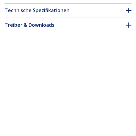
Technische Spezifikationen
Treiber & Downloads
FAQ & Konformität
* Größe, Aussehen und Spezifikationen sind Änderungen ohne
vorherige Ankündigung vorbehalten.
Das könnte Ihnen auch gefallen