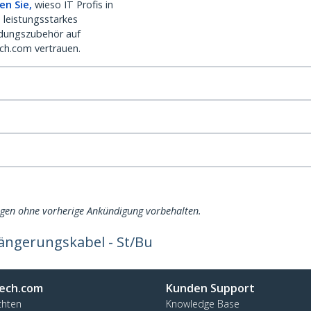
en Sie,
wieso IT Profis in
 leistungsstarkes
dungszubehör auf
ch.com vertrauen.
ngen ohne vorherige Ankündigung vorbehalten.
ängerungskabel - St/Bu
ech.com
Kunden Support
chten
Knowledge Base