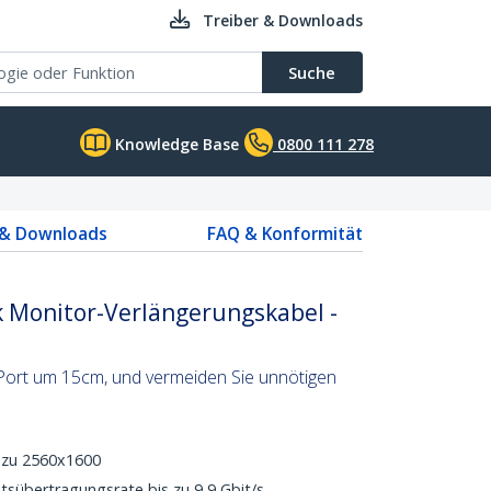
Treiber & Downloads
Suche
Knowledge Base
0800 111 278
 & Downloads
FAQ & Konformität
k Monitor-Verlängerungskabel -
Port um 15cm, und vermeiden Sie unnötigen
s zu 2560x1600
tsübertragungsrate bis zu 9,9 Gbit/s