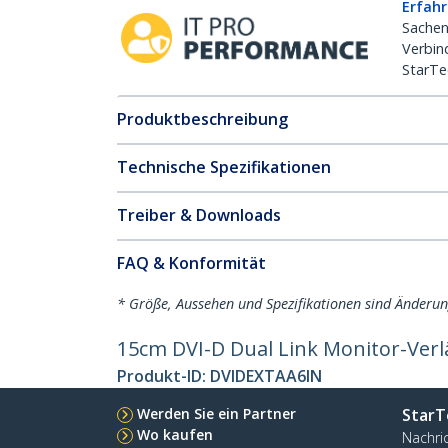
Erfahr
Sachen
Verbin
StarTe
Produktbeschreibung
Technische Spezifikationen
Treiber & Downloads
FAQ & Konformität
* Größe, Aussehen und Spezifikationen sind Änderu
15cm DVI-D Dual Link Monitor-Verl
Produkt-ID:
DVIDEXTAA6IN
Werden Sie ein Partner
StarT
Wo kaufen
Nachri