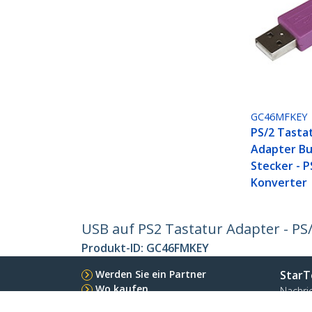
GC46MFKEY
PS/2 Tasta
Adapter Bu
Stecker - P
Konverter
USB auf PS2 Tastatur Adapter - PS
Produkt-ID:
GC46FMKEY
Werden Sie ein Partner
StarT
Wo kaufen
Nachri
Kontak