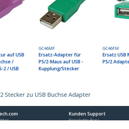
GC46MF
GC46FM
tur auf USB
Ersatz-Adapter für
Ersatz USB 
chse /
PS/2-Maus auf USB -
PS/2 Adapte
S-2 / USB
Kupplung/Stecker
/2 Stecker zu USB Buchse Adapter
ech.com
Kunden Support
chten
Knowledge Base
t
Treiber & Downloads