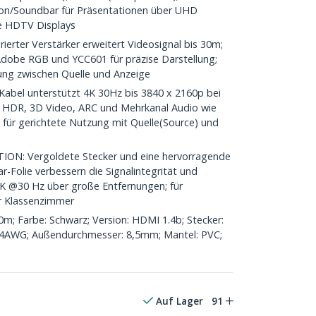
on/Soundbar für Präsentationen über UHD
e HDTV Displays
erter Verstärker erweitert Videosignal bis 30m;
dobe RGB und YCC601 für präzise Darstellung;
dung zwischen Quelle und Anzeige
bel unterstützt 4K 30Hz bis 3840 x 2160p bei
t HDR, 3D Video, ARC und Mehrkanal Audio wie
 für gerichtete Nutzung mit Quelle(Source) und
: Vergoldete Stecker und eine hervorragende
-Folie verbessern die Signalintegrität und
x 2K @30 Hz über große Entfernungen; für
r Klassenzimmer
; Farbe: Schwarz; Version: HDMI 1.4b; Stecker:
: 24AWG; Außendurchmesser: 8,5mm; Mantel: PVC;
Auf Lager
91