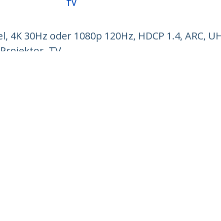
TV
, 4K 30Hz oder 1080p 120Hz, HDCP 1.4, ARC, U
Projektor, TV
ech.com
Kunden Support
chten
Knowledge Base
t
Treiber & Downloads
ns
Support FAQs
nangebote
Support
ät und Konformität
Garantiebestimmungen
n:
+41 44 511 16 54
enfrei:
0800 111 278