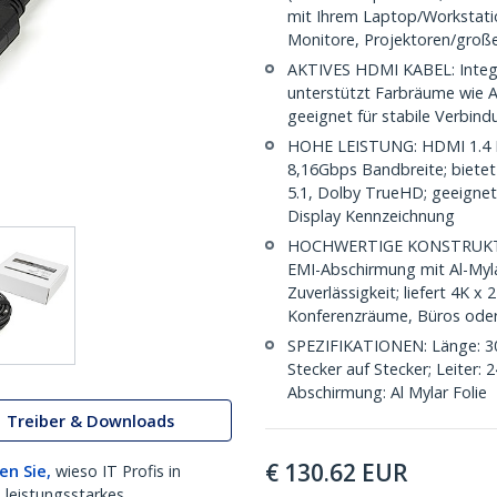
mit Ihrem Laptop/Workstati
Monitore, Projektoren/groß
AKTIVES HDMI KABEL: Integri
unterstützt Farbräume wie A
geeignet für stabile Verbin
HOHE LEISTUNG: HDMI 1.4 Ka
8,16Gbps Bandbreite; biete
5.1, Dolby TrueHD; geeignet
Display Kennzeichnung
HOCHWERTIGE KONSTRUKTION
EMI-Abschirmung mit Al-Mylar
Zuverlässigkeit; liefert 4K 
Konferenzräume, Büros ode
SPEZIFIKATIONEN: Länge: 30m
Stecker auf Stecker; Leiter
Abschirmung: Al Mylar Folie
Treiber & Downloads
€
130.62
EUR
en Sie,
wieso IT Profis in
 leistungsstarkes