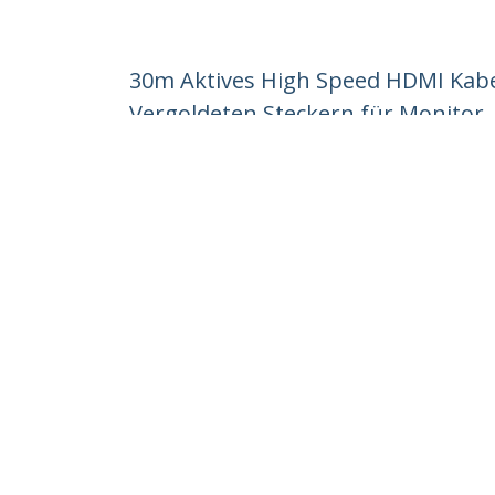
30m Aktives High Speed HDMI Kabel
Vergoldeten Steckern für Monitor, 
Produkt-ID:
HDMM30MA
Werden Sie ein Partner
StarT
Wo kaufen
Nachri
Kontak
Über u
Stelle
Qualit
Blog
StarTech.com Ltd.
Celsiusweg 16
Telefo
5928 PR Venlo
Gebühr
The Netherlands