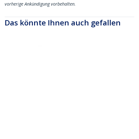
vorherige Ankündigung vorbehalten.
Das könnte Ihnen auch gefallen
HKLP100
HKLP100GN
30,5m Klettbandrolle,
30,5m Klettbandrolle,
Schwarz,
Grün, zuschneidbare
zuschneidbare
wiederverwendbare
wiederverwendbare
Kabelbinder,