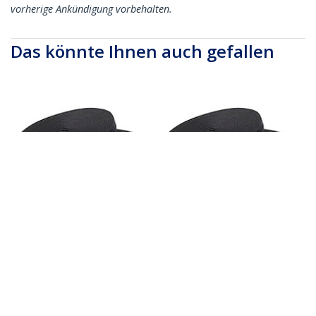
vorherige Ankündigung vorbehalten.
Das könnte Ihnen auch gefallen
HKLP25
HKLP100
7,6m Klettbandrolle,
30,5m Klettbandrolle,
Schwarz,
Schwarz,
zuschneidbare
zuschneidbare
wiederverwendbare
wiederverwendbare