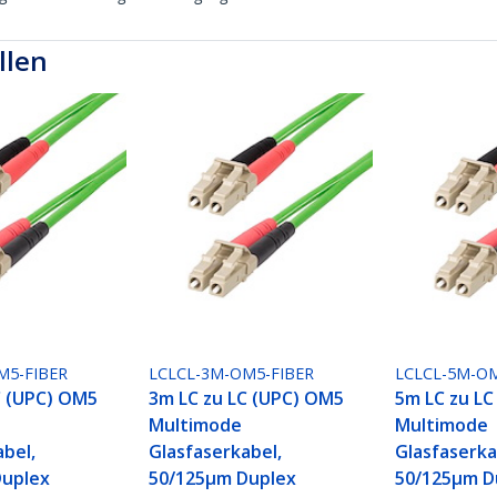
llen
M5-FIBER
LCLCL-3M-OM5-FIBER
LCLCL-5M-OM
C (UPC) OM5
3m LC zu LC (UPC) OM5
5m LC zu L
Multimode
Multimode
abel,
Glasfaserkabel,
Glasfaserka
Duplex
50/125µm Duplex
50/125µm D