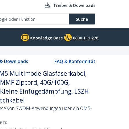
Treiber & Downloads
Suche
Knowledge Base
0800 111 278
 & Downloads
FAQ & Konformität
M5 Multimode Glasfaserkabel,
MMF Zipcord, 40G/100G,
 Kleine Einfügedämpfung, LSZH
tchkabel
mance von SWDM-Anwendungen über ein OM5-
IBER