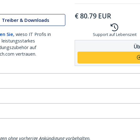
€
80.79
EUR
Treiber & Downloads
en Sie,
wieso IT Profis in
Support auf Lebenszeit
 leistungsstarkes
Üb
dungszubehör auf
ch.com vertrauen.
ngen ohne vorherige Ankündigung vorbehalten.