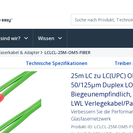
sind wir?
Wissen
faserkabel & Adapter
LCLCL-25M-OM5-FIBER
Technische Spezifikationen
Treiber
25m LC zu LC(UPC) O
50/125µm Duplex LO
Biegeunempfindlich,
LWL Verlegekabel/Pa
Verbessern Sie die Perfor
Glasfasernetzwerk
Produkt-ID:
LCLCL-25M-OM5-F