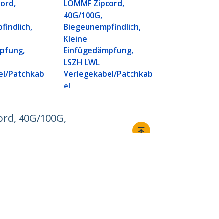
Biegeunempf
ord,
LOMMF Zipcord,
Kleine
40G/100G,
Einfügedäm
indlich,
Biegeunempfindlich,
LSZH LWL
Kleine
Verlegekabe
pfung,
Einfügedämpfung,
el
LSZH LWL
el/Patchkab
Verlegekabel/Patchkab
el
rd, 40G/100G,
Verbinden