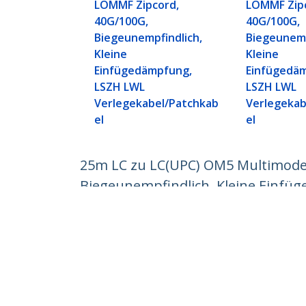
LOMMF Zipcord,
LOMMF Zip
40G/100G,
40G/100G,
Biegeunempfindlich,
Biegeunemp
Kleine
Kleine
Einfügedämpfung,
Einfügedä
LSZH LWL
LSZH LWL
Verlegekabel/Patchkab
Verlegekab
el
el
25m LC zu LC(UPC) OM5 Multimode
Biegeunempfindlich, Kleine Einfü
Produkt-ID:
LCLCL-25M-OM5-FIBER
Werden Sie ein Partner
StarT
Wo kaufen
Nachri
Kontak
Über u
Stelle
Qualit