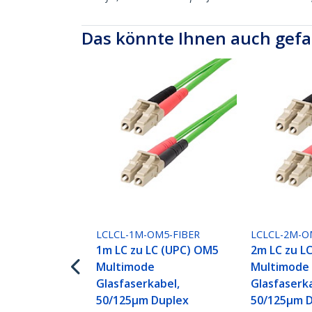
Das könnte Ihnen auch gefa
LCLCL-1M-OM5-FIBER
LCLCL-2M-O
1m LC zu LC (UPC) OM5
2m LC zu L
Multimode
Multimode
Glasfaserkabel,
Glasfaserk
50/125µm Duplex
50/125µm 