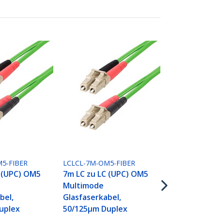
LCLCL-10M-O
10m LC zu L
Multimode
5-FIBER
LCLCL-7M-OM5-FIBER
Glasfaserka
C (UPC) OM5
7m LC zu LC (UPC) OM5
50/125µm D
Multimode
LOMMF Zipc
bel,
Glasfaserkabel,
40G/100G,
uplex
50/125µm Duplex