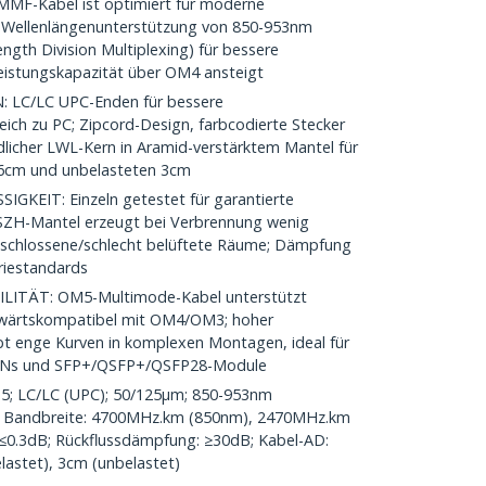
F-Kabel ist optimiert für moderne
 Wellenlängenunterstützung von 850-953nm
gth Division Multiplexing) für bessere
Leistungskapazität über OM4 ansteigt
LC/LC UPC-Enden für bessere
ich zu PC; Zipcord-Design, farbcodierte Stecker
dlicher LWL-Kern in Aramid-verstärktem Mantel für
 6cm und unbelasteten 3cm
KEIT: Einzeln getestet für garantierte
; LSZH-Mantel erzeugt bei Verbrennung wenig
geschlossene/schlecht belüftete Räume; Dämpfung
riestandards
TÄT: OM5-Multimode-Kabel unterstützt
kwärtskompatibel mit OM4/OM3; hoher
t enge Kurven in komplexen Montagen, ideal für
 SANs und SFP+/QSFP+/QSFP28-Module
; LC/LC (UPC); 50/125µm; 850-953nm
 Bandbreite: 4700MHz.km (850nm), 2470MHz.km
≤0.3dB; Rückflussdämpfung: ≥30dB; Kabel-AD:
lastet), 3cm (unbelastet)