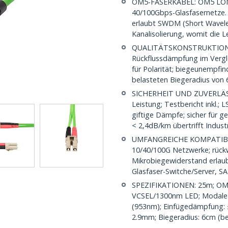
OM5-FASERKABEL: OM5 LOMM
40/100Gbps-Glasfasernetze.
erlaubt SWDM (Short Wavelen
Kanalisolierung, womit die 
QUALITÄTSKONSTRUKTION: 
Rückflussdämpfung im Vergle
für Polarität; biegeunempfin
belasteten Biegeradius von
SICHERHEIT UND ZUVERLÄSSIG
Leistung; Testbericht inkl.
giftige Dämpfe; sicher für 
< 2,4dB/km übertrifft Indust
UMFANGREICHE KOMPATIBILI
10/40/100G Netzwerke; rüc
Mikrobiegewiderstand erlaub
Glasfaser-Switche/Server,
SPEZIFIKATIONEN: 25m; OM5
VCSEL/1300nm LED; Modale
(953nm); Einfügedämpfung: 
2.9mm; Biegeradius: 6cm (be