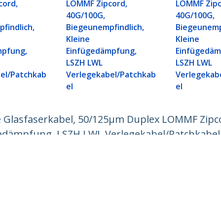
cord,
LOMMF Zipcord,
LOMMF Zipc
40G/100G,
40G/100G,
findlich,
Biegeunempfindlich,
Biegeunempf
Kleine
Kleine
mpfung,
Einfügedämpfung,
Einfügedäm
LSZH LWL
LSZH LWL
el/Patchkab
Verlegekabel/Patchkab
Verlegekab
el
el
 Glasfaserkabel, 50/125µm Duplex LOMMF Zipco
gedämpfung, LSZH LWL Verlegekabel/Patchkabel
ech.com
Kunden Support
chten
Knowledge Base
t
Treiber & Downloads
ns
Support FAQs
nangebote
Support
ät und Konformität
Garantiebestimmungen