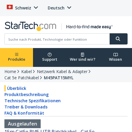
Schweiz
Deutsch
Produkte
Support
Wer sind wir?
Wissen
Home
Kabel
Netzwerk Kabel & Adapter
Cat 5e Patchkabel
M45PAT15MYL
Überblick
Produktbeschreibung
Technische Spezifikationen
Treiber & Downloads
FAQ & Konformität
Ausgelaufen
15m Cat5e RJ45 UTP Patchkabel - Cat 5e