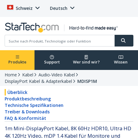
Schweiz
Deutsch
Produkte
Support
Wer sind wir?
Wissen
Home
Kabel
Audio-Video Kabel
DisplayPort Kabel & Adapterkabel
MDISP1M
Überblick
Produktbeschreibung
Technische Spezifikationen
Treiber & Downloads
FAQ & Konformität
1m Mini-DisplayPort Kabel, 8K 60Hz HDR10, Ultra HD
4K 120Hz Video, mDP 1.4 Kabel für Monitore und