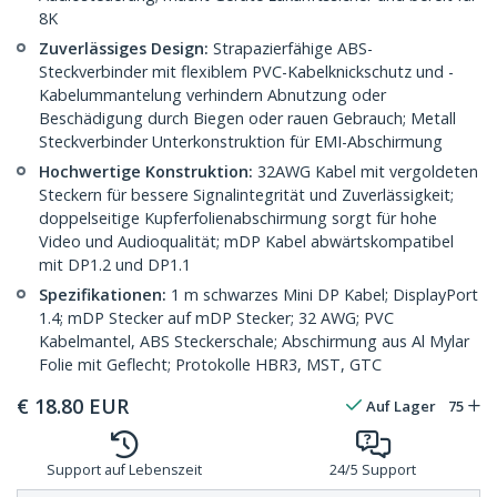
8K
Zuverlässiges Design:
Strapazierfähige ABS-
Steckverbinder mit flexiblem PVC-Kabelknickschutz und -
Kabelummantelung verhindern Abnutzung oder
Beschädigung durch Biegen oder rauen Gebrauch; Metall
Steckverbinder Unterkonstruktion für EMI-Abschirmung
Hochwertige Konstruktion:
32AWG Kabel mit vergoldeten
Steckern für bessere Signalintegrität und Zuverlässigkeit;
doppelseitige Kupferfolienabschirmung sorgt für hohe
Video und Audioqualität; mDP Kabel abwärtskompatibel
mit DP1.2 und DP1.1
Spezifikationen:
1 m schwarzes Mini DP Kabel; DisplayPort
1.4; mDP Stecker auf mDP Stecker; 32 AWG; PVC
Kabelmantel, ABS Steckerschale; Abschirmung aus Al Mylar
Folie mit Geflecht; Protokolle HBR3, MST, GTC
€
18.80
EUR
Auf Lager
75
Support auf Lebenszeit
24/5 Support