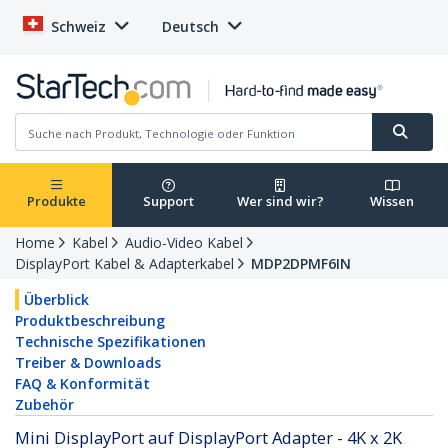
Schweiz
Deutsch
Produkte
Support
Wer sind wir?
Wissen
Home
Kabel
Audio-Video Kabel
DisplayPort Kabel & Adapterkabel
MDP2DPMF6IN
Überblick
Produktbeschreibung
Technische Spezifikationen
Treiber & Downloads
FAQ & Konformität
Zubehör
Mini DisplayPort auf DisplayPort Adapter - 4K x 2K