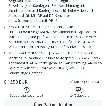
vergoldeten Steckern für Signalintegrität und
Zuverlässigkeit; überlegene EMI-Abschirmung mit
Aluminiumfolie und Kupfergeflecht für hohe Video und
Audioqualität; MiniDP auf DP Konverter
rückwärtskompatibel mit DP1.1
ANWENDUNGEN: Ideal für den Einsatz im
Haus/Büro/Sitzungssaal/Klassenzimmer mit Laptops (mit
Mini DP Port) und profi Workstations mit AMD FirePro™
W9100/8100, NVIDIA NVS 810/510 Grafikkarte; UHD/4K
Monitor/Projektor/Display; Microsoft Surface Pro 1-6
SPEZIFIKATIONEN: 15cm | Schwarz | DP v1.2 | Mini DP
Stecker auf Standard DP Buchse Adapter | 32 AWG | PVC-
Kabelmantel, ABS-Steckergehäuse | Abschirmung: Al-Mylar-
Folie mit Geflecht | Protokolle: HBR 2, MST, GTC |
Lebenslange Garantie
€
16.59
EUR
Auf Lager
2,564
Support auf Lebenszeit
24/5 Support
Über Partner kaufen