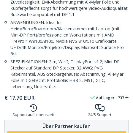
Zuverlässigkeit; EMI-Abschirmung mit Al-Mylar Folie und
Kupfergeflecht sorgt für hochwertigere Video/Audioqualität;
Rückwärtskompatibel mit DP 1.1
ANWENDUNGEN: Ideal für
Heim/Büro/Boardroom/Klassenzimmer mit Laptop (mit
Mini-DP Port)/professionellen Workstations mit AMD
FirePro™ W9100/8100, Nvidia NVS 810/510 Grafikkarte;
UHD/4K Monitor/Projektor/Display; Microsoft Surface Pro
6/4
SPEZIFIKATIONEN: 2 m; Weiß; DisplayPort v1.2; Mini-DP
Stecker auf Standard DP Stecker; 32 AWG; PVC-
Kabelmantel, ABS-Steckergehäuse; Abschirmung: Al-Mylar
Folie mit Geflecht; Protokolle: HBR 2, MST, GTC;
Lebenslang Unterstützt
€
17.70
EUR
Auf Lager
737
Support auf Lebenszeit
24/5 Support
Über Partner kaufen