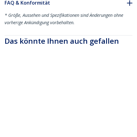
FAQ & Konformität
* Größe, Aussehen und Spezifikationen sind Änderungen ohne
vorherige Ankündigung vorbehalten.
Das könnte Ihnen auch gefallen
MDP2DPMM1MW
GCMDP2DPMF
91cm Mini
Kompakter Mini
DisplayPort auf
DisplayPort auf