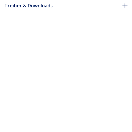
Treiber & Downloads
FAQ & Konformität
* Größe, Aussehen und Spezifikationen sind Änderungen ohne
vorherige Ankündigung vorbehalten.
Das könnte Ihnen auch gefallen
MDPMM2MW
MDPMM3MW
2 m Mini DisplayPort
3 m Mini DisplayPort
Kabel - 4K x 2K Ultra
Kabel - 4K x 2K Ultra