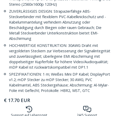
Stereo (2560x1600p 120Hz)
ZUVERLÄSSIGES DESIGN: Strapazierfähige ABS-
Steckverbinder mit flexiblem PVC-Kabelknickschutz und -
Kabelummantelung verhindern Abnutzung oder
Beschädigung durch Biegen oder rauen Gebrauch; Die
Metall Steckverbinder Unterkonstruktion bietet EMI-
Abschirmung
HOCHWERTIGE KONSTRUKTION: 30AWG Draht mit
vergoldeten Steckern zur Verbesserung der Signalintegrität
und zuverlässigkeit; überlegene EMI Abschirmung mit
doppelseitiger Kupferfolie für höhere Video/Audioqualität;
mDP Kabel ist rückwärtskompatibel mit DP1.1
SPEZIFIKATIONEN: 1 m; Weißes Mini DP Kabel; DisplayPort
v1.2; mDP Stecker zu mDP Stecker; 30 AWG; PVC
Kabelmantel, ABS Steckergehäuse; Abschirmung: Al-Mylar-
Folie mit Geflecht; Protokolle: HBR2, MST, GTC
€
17.70
EUR
Support auf Lebenszeit
24/5 Support