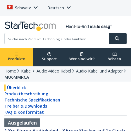
Schweiz
Deutsch
Produkte
Support
Wer sind wir?
Wissen
Home
Kabel
Audio-Video Kabel
Audio Kabel und Adapter
MU6MMRCA
Überblick
Produktbeschreibung
Technische Spezifikationen
Treiber & Downloads
FAQ & Konformität
Ausgelaufen
1,8m Stereo Audiokabel - 3,5mm Stecker auf 2x Cinch