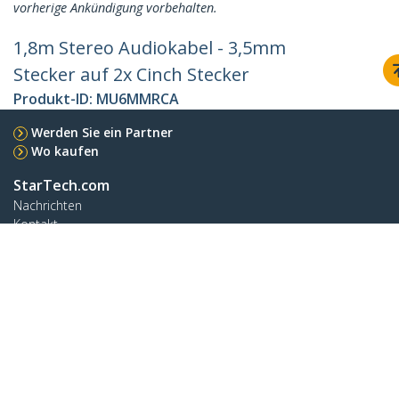
vorherige Ankündigung vorbehalten.
1,8m Stereo Audiokabel - 3,5mm
Stecker auf 2x Cinch Stecker
Produkt-ID:
MU6MMRCA
Werden Sie ein Partner
Wo kaufen
StarTech.com
Nachrichten
Kontakt
Über uns
Stellenangebote
Qualität und Konformität
Blog
Kunden Support
Knowledge Base
Treiber & Downloads
Support FAQs