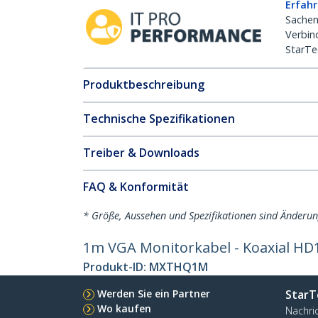
Erfahr
Sachen
Verbin
StarTe
Produktbeschreibung
Technische Spezifikationen
Treiber & Downloads
FAQ & Konformität
* Größe, Aussehen und Spezifikationen sind Änderu
1m VGA Monitorkabel - Koaxial HD1
Produkt-ID:
MXTHQ1M
Werden Sie ein Partner
StarT
Wo kaufen
Nachri