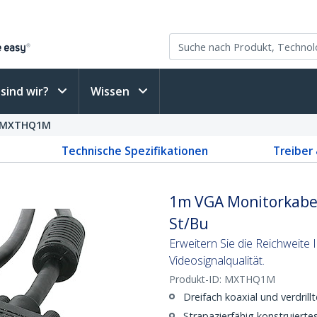
sind wir?
Wissen
MXTHQ1M
Technische Spezifikationen
Treiber
1m VGA Monitorkabel 
St/Bu
Erweitern Sie die Reichweite
Videosignalqualität.
Produkt-ID:
MXTHQ1M
Dreifach koaxial und verdrillt
Strapazierfähig konstruiert