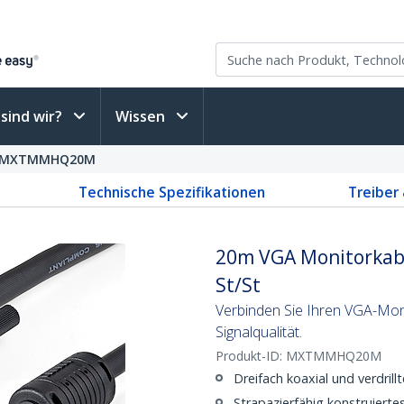
sind wir?
Wissen
MXTMMHQ20M
Technische Spezifikationen
Treiber
20m VGA Monitorkabel
St/St
Verbinden Sie Ihren VGA-Moni
Signalqualität.
Produkt-ID:
MXTMMHQ20M
Dreifach koaxial und verdrillt
Strapazierfähig konstruiert