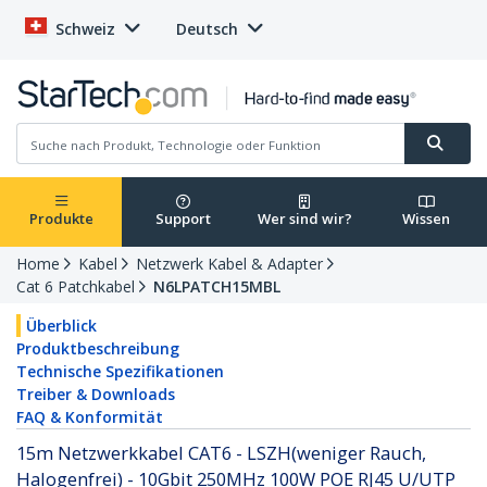
Schweiz
Deutsch
Produkte
Support
Wer sind wir?
Wissen
Home
Kabel
Netzwerk Kabel & Adapter
Cat 6 Patchkabel
N6LPATCH15MBL
Überblick
Produktbeschreibung
Technische Spezifikationen
Treiber & Downloads
FAQ & Konformität
15m Netzwerkkabel CAT6 - LSZH(weniger Rauch,
Halogenfrei) - 10Gbit 250MHz 100W POE RJ45 U/UTP