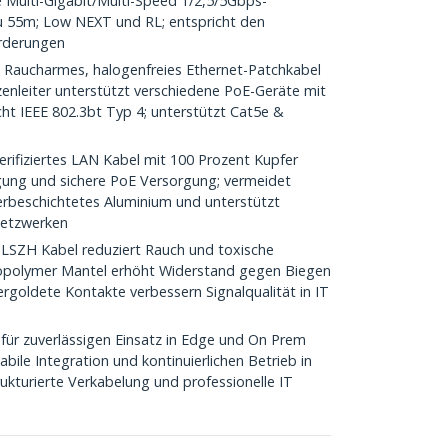
ie Multi-Gigabit/Multi-Speed 1/2,5/5Gbps-
u 55m; Low NEXT und RL; entspricht den
rderungen
Raucharmes, halogenfreies Ethernet-Patchkabel
zenleiter unterstützt verschiedene PoE-Geräte mit
cht IEEE 802.3bt Typ 4; unterstützt Cat5e &
ifiziertes LAN Kabel mit 100 Prozent Kupfer
gung und sichere PoE Versorgung; vermeidet
rbeschichtetes Aluminium und unterstützt
 Netzwerken
ZH Kabel reduziert Rauch und toxische
Copolymer Mantel erhöht Widerstand gegen Biegen
rgoldete Kontakte verbessern Signalqualität in IT
für zuverlässigen Einsatz in Edge und On Prem
ile Integration und kontinuierlichen Betrieb in
ukturierte Verkabelung und professionelle IT