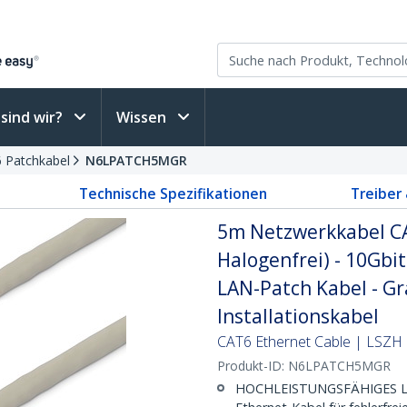
sind wir?
Wissen
6 Patchkabel
N6LPATCH5MGR
Technische Spezifikationen
Treiber
5m Netzwerkkabel CA
Halogenfrei) - 10Gb
LAN-Patch Kabel - Gr
Installationskabel
CAT6 Ethernet Cable | LSZH 
Produkt-ID:
N6LPATCH5MGR
HOCHLEISTUNGSFÄHIGES LS