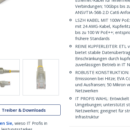
Ethernet-Kabel für fehlerfre
Verbindungen; 10Gbps bis z
ANSI/TIA-568-2.D Cat6 Anfo
LSZH KABEL MIT 100W PoE: 
mit 24 AWG-Kabel, Kupferlit
bis zu 100 W PoE++; entspri
frühere Standards
REINE KUPFERLEITER: ETL ver
bietet stabile Datenübertra
Einschränkungen durch kupfe
zuverlässigen Betrieb in IT
ROBUSTE KONSTRUKTION: LS
Emissionen bei Hitze; EVA 
und Ausfransen; 50 Mikron ve
Netzwerken
IT PROFIS WAHL: Entwickelt 
Umgebungen; unterstützt stab
Treiber & Downloads
Netzwerken; geeignet für str
Infrastruktur
en Sie,
wieso IT Profis in
 leistungsstarkes