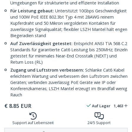
Umgebungen für strukturierte und effiziente Installation
Für Leistung gebaut:
Unterstützt 10Gbps Geschwindigkeit
und 100W PoE IEEE 802.3bt Typ 4 mit 28AWG reinem
Kupferdraht und 50 Mikron vergoldeten Kontakten für
zuverlässige Signalqualität; flexibler LSZH Mantel hält engen
Biegeradien stand
Auf Zuverlässigkeit getestet:
Entspricht ANSI TIA 568 C.2
Standards für garantierte Cat6 Leistung bis 250MHz; Einzeln
getestet für minimales Near-End Crosstalk (NEXT) und
Return Loss (RL)
Zugang und Luftstrom verbessern:
Schlanke Cat6 Kabel
erleichtern Wartung und verbessern den Luftstrom zwischen
Geräten; verbinden zuverlässig PoE Geräte wie IP oder
Konferenzkameras; LSZH Mantel erzeugt im Brandfall wenig
Rauch
€
8.85
EUR
Auf Lager
1,463
Support auf Lebenszeit
24/5 Support