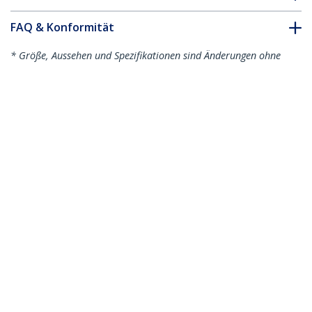
FAQ & Konformität
* Größe, Aussehen und Spezifikationen sind Änderungen ohne
vorherige Ankündigung vorbehalten.
Das könnte Ihnen auch gefallen
N6PAT100CMGRS
N6PAT100CMBKS
1 m Cat6-Kabel -
1 m Cat6-Kabel -
Schlank - Snagless
Schlank - Snagless
RJ45-Anschlüsse -
RJ45-Anschlüsse -
Grau
Schwarz