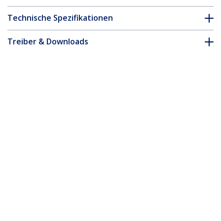
Technische Spezifikationen
Treiber & Downloads
FAQ & Konformität
* Größe, Aussehen und Spezifikationen sind Änderungen ohne
vorherige Ankündigung vorbehalten.
3m Rosa Schlankes CAT6-Ethernet-
Kabel, Snagless, 100W PoE, UTP, LSZH,
28AWG Reines Kupfer, Dünne RJ45
Patchkabel/Netzwerkkabel mit
Zugentlastung, Fluke Geprüft
Produkt-ID:
N6PAT300CMPKS
Werden Sie ein Partner
Wo kaufen