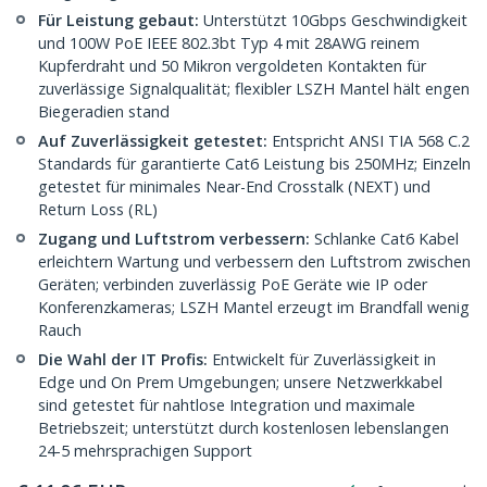
Für Leistung gebaut:
Unterstützt 10Gbps Geschwindigkeit
und 100W PoE IEEE 802.3bt Typ 4 mit 28AWG reinem
Kupferdraht und 50 Mikron vergoldeten Kontakten für
zuverlässige Signalqualität; flexibler LSZH Mantel hält engen
Biegeradien stand
Auf Zuverlässigkeit getestet:
Entspricht ANSI TIA 568 C.2
Standards für garantierte Cat6 Leistung bis 250MHz; Einzeln
getestet für minimales Near-End Crosstalk (NEXT) und
Return Loss (RL)
Zugang und Luftstrom verbessern:
Schlanke Cat6 Kabel
erleichtern Wartung und verbessern den Luftstrom zwischen
Geräten; verbinden zuverlässig PoE Geräte wie IP oder
Konferenzkameras; LSZH Mantel erzeugt im Brandfall wenig
Rauch
Die Wahl der IT Profis:
Entwickelt für Zuverlässigkeit in
Edge und On Prem Umgebungen; unsere Netzwerkkabel
sind getestet für nahtlose Integration und maximale
Betriebszeit; unterstützt durch kostenlosen lebenslangen
24-5 mehrsprachigen Support