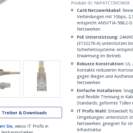
Produkt-ID:
N6PATC150CMGR
Cat6 Netzwerkkabel:
Reine
Verbindungen mit 1Gbps, 2
entspricht ANSI/TIA-568.2-D 
Netzwerken
PoE Unterstützung:
24AWG K
(E132276-A) unterstützen bi
Sicherheitssysteme; entspri
Erwärmung im Betrieb
Robuste Konstruktion:
UL z
Kontakte reduzieren Korrosi
gegen Biegen und Ausfransen
Netzwerken
Einfache Installation:
Snagl
und flexible Trennung in Ka
Standards; geformte Tüllen 
IT Profis Wahl:
Entwickelt f
Treiber & Downloads
Umgebungen; unterstützt stab
Netzwerken; geeignet für str
en Sie,
wieso IT Profis in
Infrastruktur
 leistungsstarkes