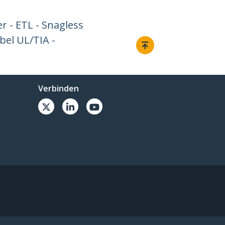
r - ETL - Snagless
bel UL/TIA -
Verbinden