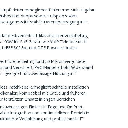
 Kupferleiter ermöglichen fehlerarme Multi Gigabit
,5Gbps und 5Gbps sowie 10Gbps bis 49m;
Kategorie 6 für stabile Datenübertragung in IT
upferlitzen mit UL klassifizierter Verkabelung
s 100W für PoE Geräte wie VoIP Telefone und
cht IEEE 802.3bt und DTE Power; reduziert
ertifizierte Leitung und 50 Mikron vergoldete
on und Verschleiß; PVC Mantel erhöht Widerstand
; geeignet für zuverlässige Nutzung in IT
ess Patchkabel ermöglicht schnelle Installation
belkanälen; kompatibel mit Cat5e und früheren
unterstützen Einsatz in engen Bereichen
ür zuverlässigen Einsatz in Edge und On Prem
ile Integration und kontinuierlichen Betrieb in
ukturierte Verkabelung und professionelle IT