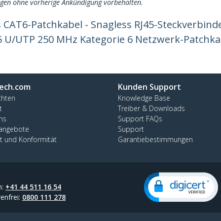
ngen ohne vorherige Ankündigung vorbehalten.
 CAT6-Patchkabel - Snagless RJ45-Steckverbinde
5 U/UTP 250 MHz Kategorie 6 Netzwerk-Patchka
ech.com
Kunden Support
chten
Knowledge Base
t
Treiber & Downloads
ns
Support FAQs
nangebote
Support
ät und Konformität
Garantiebestimmungen
n:
+41 44 511 16 54
enfrei:
0800 111 278