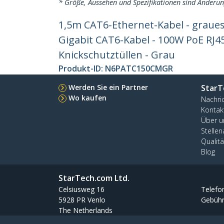
* Größe, Aussehen und Spezifikationen sind Änderu
1,5m CAT6-Ethernet-Kabel - graues
Gigabit CAT6-Kabel - 100W PoE RJ4
Knickschutztüllen - Grau
Produkt-ID:
N6PATC150CMGR
Werden Sie ein Partner
StarT
Wo kaufen
Nachri
Kontak
Über u
Stelle
Qualit
Blog
StarTech.com Ltd.
Celsiusweg 16
Telefo
5928 PR Venlo
Gebühr
The Netherlands