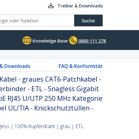
Treiber & Downloads
Suche
Knowledge Base
0800 111 278
 & Downloads
FAQ & Konformität
Kabel - graues CAT6-Patchkabel -
erbinder - ETL - Snagless Gigabit
oE RJ45 U/UTP 250 MHz Kategorie
l UL/TIA - Knickschutztüllen -
less | 100% Kupferdraht | grau | ETL