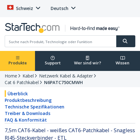
Schweiz
Deutsch
Produkte
Support
Wer sind wir?
Wissen
Home
Kabel
Netzwerk Kabel & Adapter
Cat 6 Patchkabel
N6PATC750CMWH
Überblick
Produktbeschreibung
Technische Spezifikationen
Treiber & Downloads
FAQ & Konformität
7,5m CAT6-Kabel - weißes CAT6-Patchkabel - Snagless
RJ45-Steckverbinder - ETL