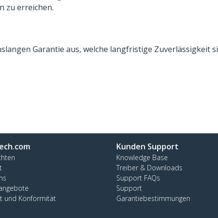
n zu erreichen.
slangen Garantie aus, welche langfristige Zuverlässigkeit sic
ech.com
Kunden Support
chten
Knowledge Base
t
Treiber & Downloads
ns
Support FAQs
nangebote
Support
ät und Konformität
Garantiebestimmungen