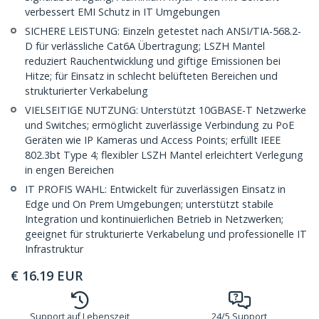
verbessert EMI Schutz in IT Umgebungen
SICHERE LEISTUNG: Einzeln getestet nach ANSI/TIA-568.2-
D für verlässliche Cat6A Übertragung; LSZH Mantel
reduziert Rauchentwicklung und giftige Emissionen bei
Hitze; für Einsatz in schlecht belüfteten Bereichen und
strukturierter Verkabelung
VIELSEITIGE NUTZUNG: Unterstützt 10GBASE-T Netzwerke
und Switches; ermöglicht zuverlässige Verbindung zu PoE
Geräten wie IP Kameras und Access Points; erfüllt IEEE
802.3bt Type 4; flexibler LSZH Mantel erleichtert Verlegung
in engen Bereichen
IT PROFIS WAHL: Entwickelt für zuverlässigen Einsatz in
Edge und On Prem Umgebungen; unterstützt stabile
Integration und kontinuierlichen Betrieb in Netzwerken;
geeignet für strukturierte Verkabelung und professionelle IT
Infrastruktur
€
16.19
EUR
Support auf Lebenszeit
24/5 Support