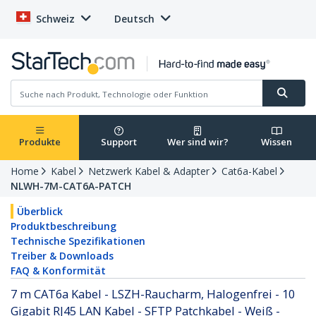
Schweiz
Deutsch
Produkte
Support
Wer sind wir?
Wissen
Home
Kabel
Netzwerk Kabel & Adapter
Cat6a-Kabel
NLWH-7M-CAT6A-PATCH
Überblick
Produktbeschreibung
Technische Spezifikationen
Treiber & Downloads
FAQ & Konformität
7 m CAT6a Kabel - LSZH-Raucharm, Halogenfrei - 10
Gigabit RJ45 LAN Kabel - SFTP Patchkabel - Weiß -