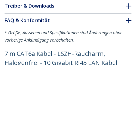
Treiber & Downloads
FAQ & Konformität
* Größe, Aussehen und Spezifikationen sind Änderungen ohne
vorherige Ankündigung vorbehalten.
7 m CAT6a Kabel - LSZH-Raucharm,
Halogenfrei - 10 Gigabit RJ45 LAN Kabel
- SFTP Patchkabel - Weiß - CAT6a
Verlegekabel - Abgeschirmtes
Netzwerkkabel/Ethernet Kabel
Produkt-ID:
NLWH-7M-CAT6A-PATCH
Werden Sie ein Partner
Wo kaufen
StarTech.com
Nachrichten