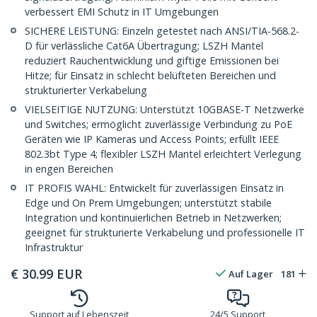
verbessert EMI Schutz in IT Umgebungen
SICHERE LEISTUNG: Einzeln getestet nach ANSI/TIA-568.2-
D für verlässliche Cat6A Übertragung; LSZH Mantel
reduziert Rauchentwicklung und giftige Emissionen bei
Hitze; für Einsatz in schlecht belüfteten Bereichen und
strukturierter Verkabelung
VIELSEITIGE NUTZUNG: Unterstützt 10GBASE-T Netzwerke
und Switches; ermöglicht zuverlässige Verbindung zu PoE
Geräten wie IP Kameras und Access Points; erfüllt IEEE
802.3bt Type 4; flexibler LSZH Mantel erleichtert Verlegung
in engen Bereichen
IT PROFIS WAHL: Entwickelt für zuverlässigen Einsatz in
Edge und On Prem Umgebungen; unterstützt stabile
Integration und kontinuierlichen Betrieb in Netzwerken;
geeignet für strukturierte Verkabelung und professionelle IT
Infrastruktur
€
30.99
EUR
Auf Lager
181
Support auf Lebenszeit
24/5 Support