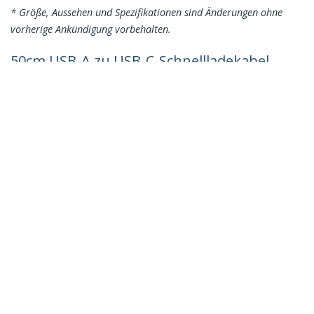
* Größe, Aussehen und Spezifikationen sind Änderungen ohne
vorherige Ankündigung vorbehalten.
50cm USB-A zu USB-C-Schnellladekabel,
Laden und Synchronisieren, 3A, USB 2.0,
TPE-Mantel mit Aramidfaser - Robustes
USB Spiral Ladekabel
Produkt-ID:
R2ACC-50C-USB-CABLE
Werden Sie ein Partner
Wo kaufen
StarTech.com
Nachrichten
Kontakt
Über uns
Stellenangebote
Qualität und Konformität
Blog