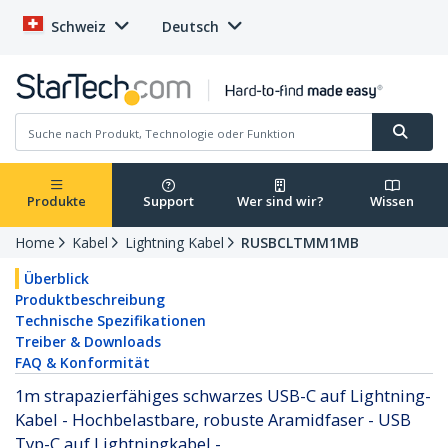
Schweiz
Deutsch
Produkte
Support
Wer sind wir?
Wissen
Home
Kabel
Lightning Kabel
RUSBCLTMM1MB
Überblick
Produktbeschreibung
Technische Spezifikationen
Treiber & Downloads
FAQ & Konformität
1m strapazierfähiges schwarzes USB-C auf Lightning-
Kabel - Hochbelastbare, robuste Aramidfaser - USB
Typ-C auf Lightningkabel -