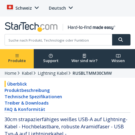
Schweiz
Deutsch
Produkte
Support
Wer sind wir?
Wissen
Home
Kabel
Lightning Kabel
RUSBLTMM30CMW
Überblick
Produktbeschreibung
Technische Spezifikationen
Treiber & Downloads
FAQ & Konformität
30cm strapazierfähiges weißes USB-A auf Lightning-
Kabel - Hochbelastbare, robuste Aramidfaser - USB
Typ-A auf Lightningkabel -