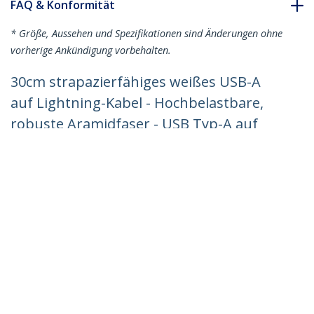
FAQ & Konformität
* Größe, Aussehen und Spezifikationen sind Änderungen ohne
vorherige Ankündigung vorbehalten.
30cm strapazierfähiges weißes USB-A
auf Lightning-Kabel - Hochbelastbare,
robuste Aramidfaser - USB Typ-A auf
Lightningkabel -
Lade-/Synchronisationskabel - Apple
MFi-zertifiziert iPad/iPhone 12
Produkt-ID:
RUSBLTMM30CMW
Werden Sie ein Partner
Wo kaufen
StarTech.com
Nachrichten
Kontakt