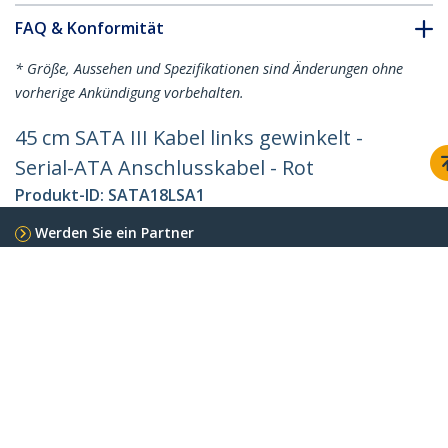
FAQ & Konformität
* Größe, Aussehen und Spezifikationen sind Änderungen ohne
vorherige Ankündigung vorbehalten.
45 cm SATA III Kabel links gewinkelt -
Serial-ATA Anschlusskabel - Rot
Produkt-ID:
SATA18LSA1
Werden Sie ein Partner
Wo kaufen
StarTech.com
Nachrichten
Kontakt
Über uns
Stellenangebote
Qualität und Konformität
Blog