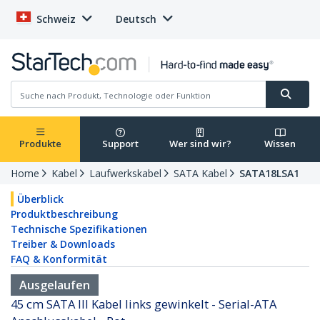
Schweiz
Deutsch
Produkte
Support
Wer sind wir?
Wissen
Home
Kabel
Laufwerkskabel
SATA Kabel
SATA18LSA1
Überblick
Produktbeschreibung
Technische Spezifikationen
Treiber & Downloads
FAQ & Konformität
Ausgelaufen
45 cm SATA III Kabel links gewinkelt - Serial-ATA