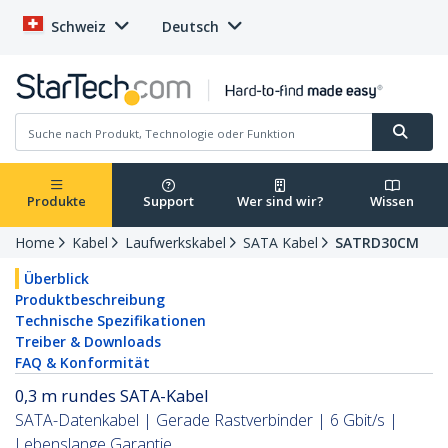
Schweiz
Deutsch
Produkte
Support
Wer sind wir?
Wissen
Home
Kabel
Laufwerkskabel
SATA Kabel
SATRD30CM
Überblick
Produktbeschreibung
Technische Spezifikationen
Treiber & Downloads
FAQ & Konformität
0,3 m rundes SATA-Kabel
SATA-Datenkabel | Gerade Rastverbinder | 6 Gbit/s |
Lebenslange Garantie