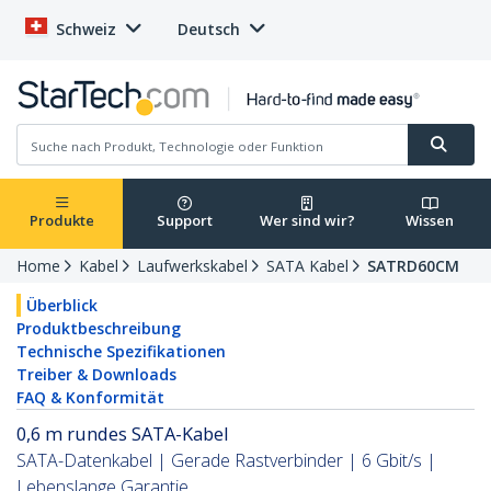
Schweiz
Deutsch
Produkte
Support
Wer sind wir?
Wissen
Home
Kabel
Laufwerkskabel
SATA Kabel
SATRD60CM
Überblick
Produktbeschreibung
Technische Spezifikationen
Treiber & Downloads
FAQ & Konformität
0,6 m rundes SATA-Kabel
SATA-Datenkabel | Gerade Rastverbinder | 6 Gbit/s |
Lebenslange Garantie