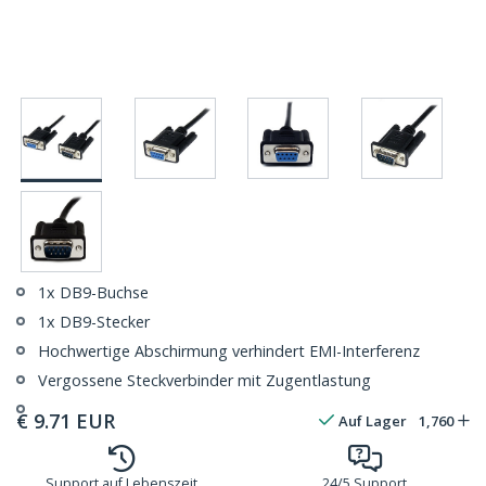
1x DB9-Buchse
1x DB9-Stecker
Hochwertige Abschirmung verhindert EMI-Interferenz
Vergossene Steckverbinder mit Zugentlastung
€
9.71
EUR
Auf Lager
1,760
Support auf Lebenszeit
24/5 Support