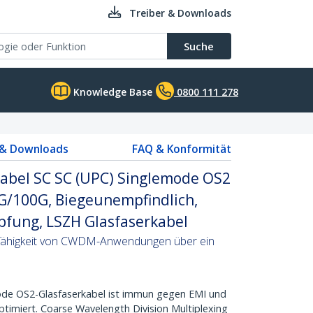
Treiber & Downloads
Suche
Knowledge Base
0800 111 278
 & Downloads
FAQ & Konformität
abel SC SC (UPC) Singlemode OS2
G/100G, Biegeunempfindlich,
fung, LSZH Glasfaserkabel
sfähigkeit von CWDM-Anwendungen über ein
de OS2-Glasfaserkabel ist immun gegen EMI und
timiert. Coarse Wavelength Division Multiplexing