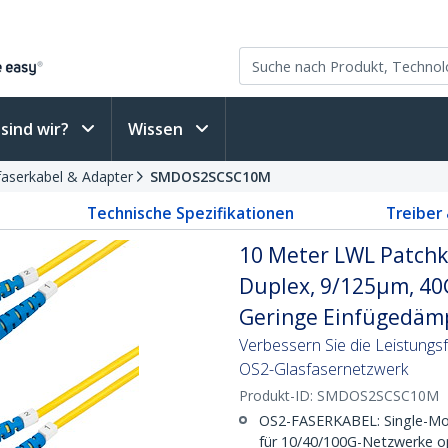
sind wir?
Wissen
faserkabel & Adapter
SMDOS2SCSC10M
Technische Spezifikationen
Treiber
10 Meter LWL Patchk
Duplex, 9/125µm, 40
Geringe Einfügedämp
Verbessern Sie die Leistung
OS2-Glasfasernetzwerk
Produkt-ID:
SMDOS2SCSC10M
OS2-FASERKABEL: Single-Mo
für 10/40/100G-Netzwerke op