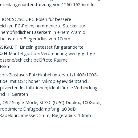
ellenlängenunterstützung von 1260-1625nm für
N: SC/SC-UPC-Polen für bessere
ich zu PC-Polen; nummerierte Stecker zur
unempfindlicher Faserkern in einem Aramid-
n belasteten Biegeradius von 10mm
KEIT: Einzeln getestet für garantierte
 LSZH-Mantel gibt bei Verbrennung wenig giftige
lossene/schlecht belüftete Räume;
dB/km
e-Glasfaser-Patchkabel unterstützt 40G/100G-
ibel mit OS1; hoher Mikrobiegewiderstand
izierten Installationen; ideal für die Verbindung
nd IT Geräten
 OS2 Single Mode; SC/SC (UPC) Duplex; 100Gbps;
optimiert; Einfügedämpfung: ≤0.3dB;
 Kabeldurchmesser: 2mm; Biegeradius: 10mm