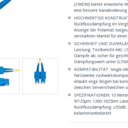
(CWDM) bietet erweiterte W
eine bessere Kanalisolierung
HOCHWERTIGE KONSTRUKTIO
Rückflussdämpfung im Vergle
Anzeige der Polarität; biege
verstärkten Mantel für eine
SICHERHEIT UND ZUVERLÄSSIG
Leistung; Testbericht inkl.;
Dämpfe ab; sicher für gesch
Dämpfungswert unter 0,35
KOMPATIBILITÄT: Single-Mod
Netzwerke; rückwärtskompat
erlaubt enge Bögen bei kompl
zwischen Servern/Switchen u
SPEZIFIKATIONEN: 10 Meter;
9/125µm; 1260-1625nm Laser
Rückflussdämpfung: ≥55dB;
belastet/unbelastet