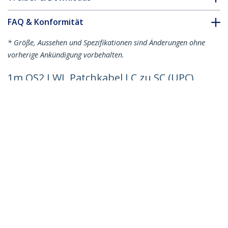
FAQ & Konformität
* Größe, Aussehen und Spezifikationen sind Änderungen ohne
vorherige Ankündigung vorbehalten.
1m OS2 LWL Patchkabel LC zu SC (UPC)
Singlemode Duplex, 9/125µm, 100G,
Biegeunempfindlich, Low Insertion
Loss, LSZH Glasfaserkabel LC auf SC
Produkt-ID:
SMLCSC-OS2-1M
Werden Sie ein Partner
Wo kaufen
StarTech.com
Nachrichten
Kontakt
Über uns