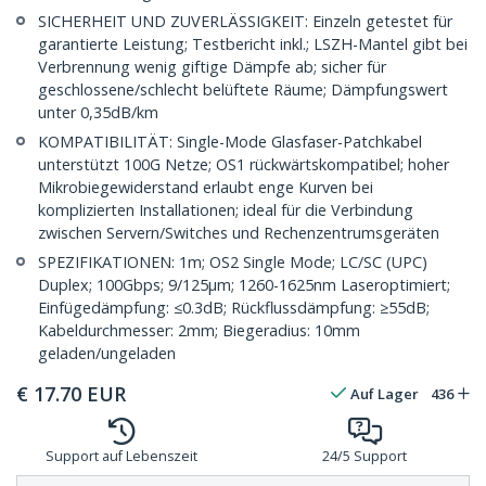
SICHERHEIT UND ZUVERLÄSSIGKEIT: Einzeln getestet für
garantierte Leistung; Testbericht inkl.; LSZH-Mantel gibt bei
Verbrennung wenig giftige Dämpfe ab; sicher für
geschlossene/schlecht belüftete Räume; Dämpfungswert
unter 0,35dB/km
KOMPATIBILITÄT: Single-Mode Glasfaser-Patchkabel
unterstützt 100G Netze; OS1 rückwärtskompatibel; hoher
Mikrobiegewiderstand erlaubt enge Kurven bei
komplizierten Installationen; ideal für die Verbindung
zwischen Servern/Switches und Rechenzentrumsgeräten
SPEZIFIKATIONEN: 1m; OS2 Single Mode; LC/SC (UPC)
Duplex; 100Gbps; 9/125µm; 1260-1625nm Laseroptimiert;
Einfügedämpfung: ≤0.3dB; Rückflussdämpfung: ≥55dB;
Kabeldurchmesser: 2mm; Biegeradius: 10mm
geladen/ungeladen
€
17.70
EUR
Auf Lager
436
Support auf Lebenszeit
24/5 Support