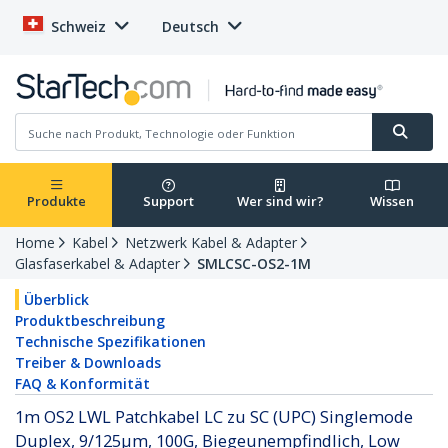
Schweiz
Deutsch
Produkte
Support
Wer sind wir?
Wissen
Home
Kabel
Netzwerk Kabel & Adapter
Glasfaserkabel & Adapter
SMLCSC-OS2-1M
Überblick
Produktbeschreibung
Technische Spezifikationen
Treiber & Downloads
FAQ & Konformität
1m OS2 LWL Patchkabel LC zu SC (UPC) Singlemode
Duplex, 9/125µm, 100G, Biegeunempfindlich, Low