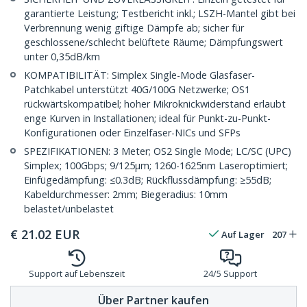
garantierte Leistung; Testbericht inkl.; LSZH-Mantel gibt bei
Verbrennung wenig giftige Dämpfe ab; sicher für
geschlossene/schlecht belüftete Räume; Dämpfungswert
unter 0,35dB/km
KOMPATIBILITÄT: Simplex Single-Mode Glasfaser-
Patchkabel unterstützt 40G/100G Netzwerke; OS1
rückwärtskompatibel; hoher Mikroknickwiderstand erlaubt
enge Kurven in Installationen; ideal für Punkt-zu-Punkt-
Konfigurationen oder Einzelfaser-NICs und SFPs
SPEZIFIKATIONEN: 3 Meter; OS2 Single Mode; LC/SC (UPC)
Simplex; 100Gbps; 9/125µm; 1260-1625nm Laseroptimiert;
Einfügedämpfung: ≤0.3dB; Rückflussdämpfung: ≥55dB;
Kabeldurchmesser: 2mm; Biegeradius: 10mm
belastet/unbelastet
€
21.02
EUR
Auf Lager
207
Support auf Lebenszeit
24/5 Support
Über Partner kaufen