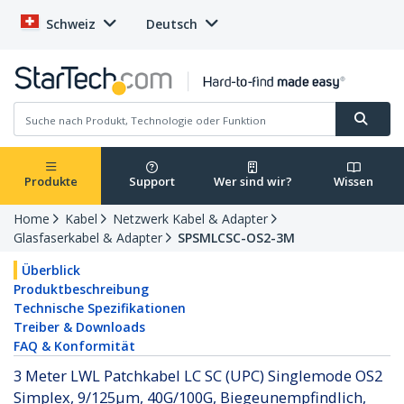
Schweiz
Deutsch
Produkte
Support
Wer sind wir?
Wissen
Home
Kabel
Netzwerk Kabel & Adapter
Glasfaserkabel & Adapter
SPSMLCSC-OS2-3M
Überblick
Produktbeschreibung
Technische Spezifikationen
Treiber & Downloads
FAQ & Konformität
3 Meter LWL Patchkabel LC SC (UPC) Singlemode OS2
Simplex, 9/125µm, 40G/100G, Biegeunempfindlich,