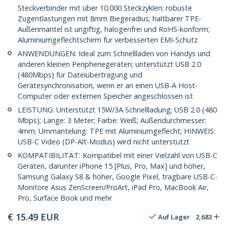
Steckverbinder mit über 10.000 Steckzyklen; robuste
Zugentlastungen mit 8mm Biegeradius; haltbarer TPE-
Außenmantel ist ungiftig, halogenfrei und RoHS-konform;
Aluminiumgeflechtschirm für verbesserten EMI-Schutz
ANWENDUNGEN: Ideal zum Schnellladen von Handys und
anderen kleinen Peripheriegeräten; unterstützt USB 2.0
(480Mbps) für Dateiübertragung und
Gerätesynchronisation, wenn er an einen USB-A Host-
Computer oder externen Speicher angeschlossen ist
LEISTUNG: Unterstützt 15W/3A Schnellladung; USB 2.0 (480
Mbps); Länge: 3 Meter; Farbe: Weiß; Außendurchmesser:
4mm; Ummantelung: TPE mit Aluminiumgeflecht; HINWEIS:
USB-C Video (DP-Alt-Modus) wird nicht unterstützt
KOMPATIBILITÄT: Kompatibel mit einer Vielzahl von USB-C
Geräten, darunter iPhone 15 [Plus, Pro, Max] und höher,
Samsung Galaxy S8 & höher, Google Pixel, tragbare USB-C-
Monitore Asus ZenScreen/ProArt, iPad Pro, MacBook Air,
Pro, Surface Book und mehr
€
15.49
EUR
Auf Lager
2,683