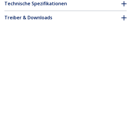
Technische Spezifikationen
Treiber & Downloads
FAQ & Konformität
* Größe, Aussehen und Spezifikationen sind Änderungen ohne
vorherige Ankündigung vorbehalten.
3m USB-A auf USB-C Ladekabel, Laden
und Synchronisieren, 3A
Schnellladekabel, USB 2.0
Datenübertragung, TPE-Mantel,
Stecker-Stecker, Weiß
Produkt-ID:
USB2AC3MNCWHE
Werden Sie ein Partner
Wo kaufen