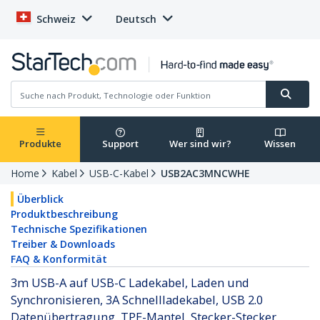
Schweiz
Deutsch
Produkte
Support
Wer sind wir?
Wissen
Home
Kabel
USB-C-Kabel
USB2AC3MNCWHE
Überblick
Produktbeschreibung
Technische Spezifikationen
Treiber & Downloads
FAQ & Konformität
3m USB-A auf USB-C Ladekabel, Laden und
Synchronisieren, 3A Schnellladekabel, USB 2.0
Datenübertragung, TPE-Mantel, Stecker-Stecker,