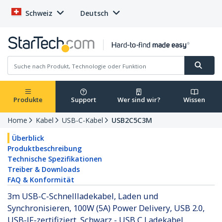
Schweiz
Deutsch
Produkte
Support
Wer sind wir?
Wissen
Home
Kabel
USB-C-Kabel
USB2C5C3M
Überblick
Produktbeschreibung
Technische Spezifikationen
Treiber & Downloads
FAQ & Konformität
3m USB-C-Schnellladekabel, Laden und
Synchronisieren, 100W (5A) Power Delivery, USB 2.0,
USB-IF-zertifiziert, Schwarz - USB C Ladekabel