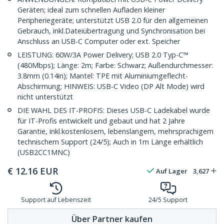
Geräten; ideal zum schnellen Aufladen kleiner
Peripheriegeräte; unterstützt USB 2.0 für den allgemeinen
Gebrauch, inkl.Dateiübertragung und Synchronisation bei
Anschluss an USB-C Computer oder ext. Speicher
LEISTUNG: 60W/3A Power Delivery; USB 2.0 Typ-C™
(480Mbps); Länge: 2m; Farbe: Schwarz; Außendurchmesser:
3.8mm (0.14in); Mantel: TPE mit Aluminiumgeflecht-
Abschirmung; HINWEIS: USB-C Video (DP Alt Mode) wird
nicht unterstützt
DIE WAHL DES IT-PROFIS: Dieses USB-C Ladekabel wurde
für IT-Profis entwickelt und gebaut und hat 2 Jahre
Garantie, inkl.kostenlosem, lebenslangem, mehrsprachigem
technischem Support (24/5); Auch in 1m Länge erhältlich
(USB2CC1MNC)
€
12.16
EUR
Auf Lager
3,627
Support auf Lebenszeit
24/5 Support
Über Partner kaufen