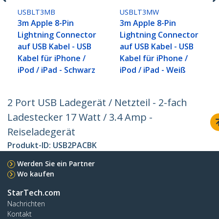
USBLT3MB
USBLT3MW
3m Apple 8-Pin
3m Apple 8-Pin
Lightning Connector
Lightning Connector
auf USB Kabel - USB
auf USB Kabel - USB
Kabel für iPhone /
Kabel für iPhone /
iPod / iPad - Schwarz
iPod / iPad - Weiß
2 Port USB Ladegerät / Netzteil - 2-fach
Ladestecker 17 Watt / 3.4 Amp -
Reiseladegerät
Produkt-ID:
USB2PACBK
Werden Sie ein Partner
Wo kaufen
StarTech.com
Nachrichten
Kontakt