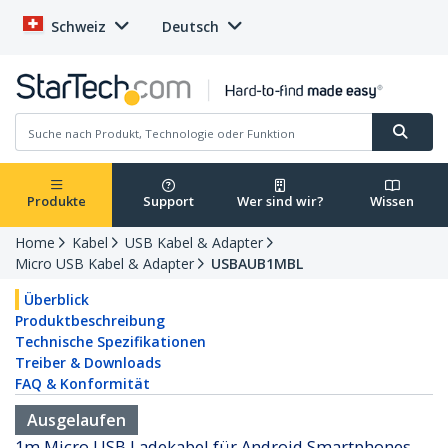
Schweiz
Deutsch
Produkte
Support
Wer sind wir?
Wissen
Home
Kabel
USB Kabel & Adapter
Micro USB Kabel & Adapter
USBAUB1MBL
Überblick
Produktbeschreibung
Technische Spezifikationen
Treiber & Downloads
FAQ & Konformität
Ausgelaufen
1m Micro USB Ladekabel für Android Smartphones