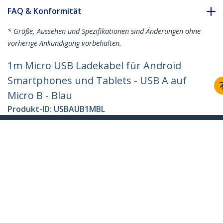
FAQ & Konformität
* Größe, Aussehen und Spezifikationen sind Änderungen ohne
vorherige Ankündigung vorbehalten.
1m Micro USB Ladekabel für Android
Smartphones und Tablets - USB A auf
Micro B - Blau
Produkt-ID:
USBAUB1MBL
Werden Sie ein Partner
Wo kaufen
StarTech.com
Nachrichten
Kontakt
Über uns
Stellenangebote
Qualität und Konformität
Blog