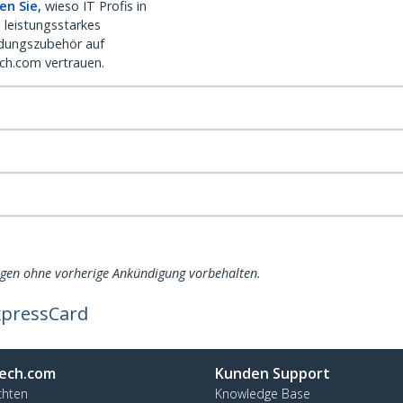
en Sie,
wieso IT Profis in
 leistungsstarkes
dungszubehör auf
ch.com vertrauen.
ngen ohne vorherige Ankündigung vorbehalten.
ExpressCard
ech.com
Kunden Support
chten
Knowledge Base