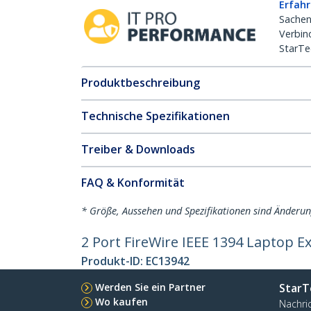
Erfahr
Sachen
Verbin
StarTe
Produktbeschreibung
Technische Spezifikationen
Treiber & Downloads
FAQ & Konformität
* Größe, Aussehen und Spezifikationen sind Änderu
2 Port FireWire IEEE 1394 Laptop 
Produkt-ID:
EC13942
Werden Sie ein Partner
StarT
Wo kaufen
Nachri