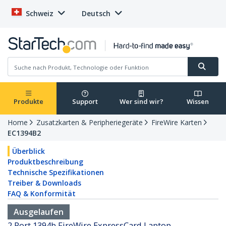
Schweiz
Deutsch
Produkte
Support
Wer sind wir?
Wissen
Home
Zusatzkarten & Peripheriegeräte
FireWire Karten
EC1394B2
Überblick
Produktbeschreibung
Technische Spezifikationen
Treiber & Downloads
FAQ & Konformität
Ausgelaufen
2 Port 1394b FireWire ExpressCard Laptop