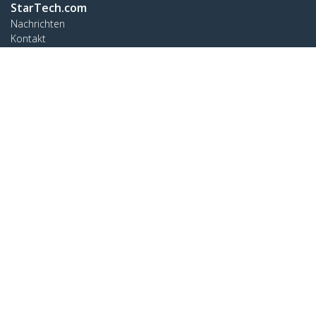
StarTech.com
Nachrichten
Kontakt
Über uns
Stellenangebote
Qualität und Konformität
Blog
Kunden Support
Knowledge Base
Treiber & Downloads
Support FAQs
Support
Garantiebestimmungen
Verbinden
StarTech.com Ltd.
Celsiusweg 16