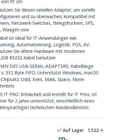
e von 91 cm
en Sie diesen seriellen Adapter, um serielle
nfigurieren und zu überwachen; kompatibel mit
nern, Netzwerk-Switches, Belegdruckern, SPS,
n, Waagen usw
el ist ideal für IT-Anwendungen wie
euerung, Automatisierung, Logistik, POS, AV-
; nutzen Sie ältere Hardware mit modernen
 USB RS232 Kabel benutzen
EN DES USB-SERIAL-ADAPTERS: Kabellänge
 s; 512 Byte FIFO; Unterstützt Windows, macOS
C-Chipsatz; Odd, Even, Mark, Space, None-
atenbits
PRO: Entwickelt und erstellt für IT Pros, ist
ter für 2 Jahre unterstützt, einschließlich eines
ehrsprachigen technischen Kundendienstes
Auf Lager
1,522