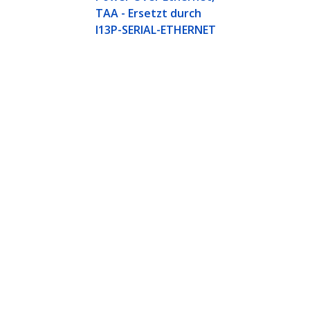
TAA - Ersetzt durch
I13P-SERIAL-ETHERNET
91cm 1-Port USB auf Seriell RS232 
Produkt-ID:
ICUSB232DB25
Werden Sie ein Partner
StarT
Wo kaufen
Nachri
Kontak
Über u
Stelle
Qualit
Blog
StarTech.com Ltd.
Celsiusweg 16
Telefo
5928 PR Venlo
Gebühr
The Netherlands