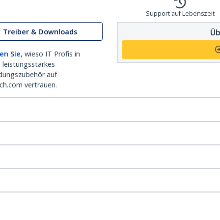
Support auf Lebenszeit
Treiber & Downloads
Üb
en Sie,
wieso IT Profis in
 leistungsstarkes
dungszubehör auf
ch.com vertrauen.