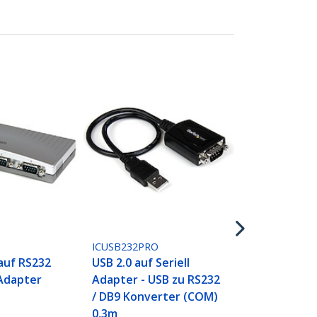
ICUSB422
1.8m 1-Port 
zu Seriell R
Adapter, US
RS422/485
ICUSB232PRO
Adapterkab
auf RS232
USB 2.0 auf Seriell
Retention, 
 Adapter
Adapter - USB zu RS232
Konform
/ DB9 Konverter (COM)
0,3m