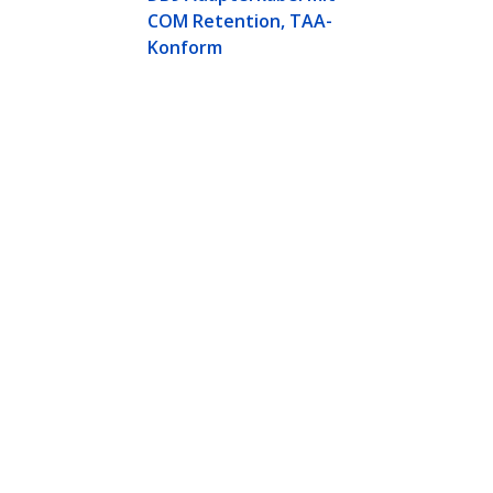
COM Retention, TAA-
Konform
Adapter, DB9/DB25 RS232 zu USB Konverter, Proli
ech.com
Kunden Support
chten
Knowledge Base
t
Treiber & Downloads
ns
Support FAQs
nangebote
Support
ät und Konformität
Garantiebestimmungen
n:
+41 44 511 16 54
enfrei:
0800 111 278