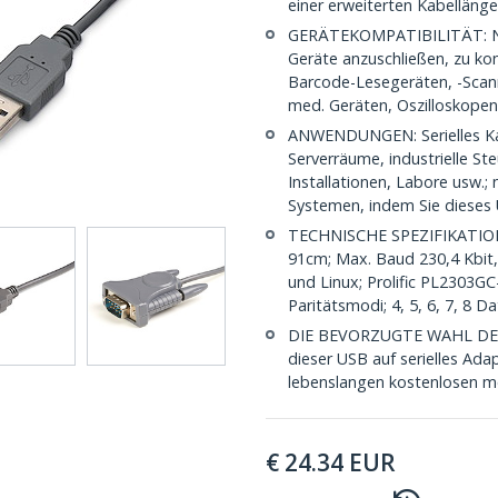
einer erweiterten Kabelläng
GERÄTEKOMPATIBILITÄT: Nutz
Geräte anzuschließen, zu ko
Barcode-Lesegeräten, -Scan
med. Geräten, Oszilloskope
ANWENDUNGEN: Serielles Kab
Serverräume, industrielle St
Installationen, Labore usw.
Systemen, indem Sie dieses
TECHNISCHE SPEZIFIKATION
91cm; Max. Baud 230,4 Kbit,
und Linux; Prolific PL2303G
Paritätsmodi; 4, 5, 6, 7, 8 D
DIE BEVORZUGTE WAHL DES IT 
dieser USB auf serielles Adap
lebenslangen kostenlosen m
€
24.34
EUR