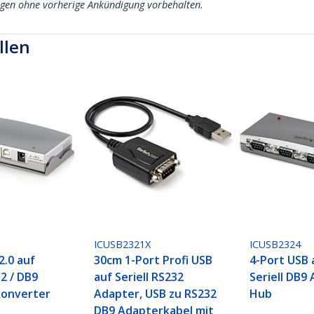
ngen ohne vorherige Ankündigung vorbehalten.
llen
ICUSB2321X
ICUSB2324
2.0 auf
30cm 1-Port Profi USB
4-Port USB 
32 / DB9
auf Seriell RS232
Seriell DB9
Konverter
Adapter, USB zu RS232
Hub
DB9 Adapterkabel mit