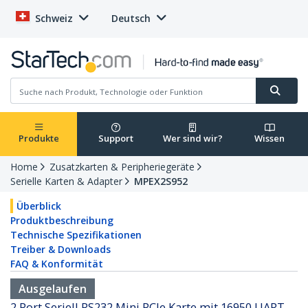
Schweiz
Deutsch
Produkte
Support
Wer sind wir?
Wissen
Home
Zusatzkarten & Peripheriegeräte
Serielle Karten & Adapter
MPEX2S952
Überblick
Produktbeschreibung
Technische Spezifikationen
Treiber & Downloads
FAQ & Konformität
Ausgelaufen
2 Port Seriell RS232 Mini PCIe Karte mit 16950 UART