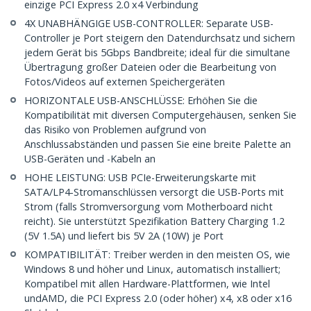
einzige PCI Express 2.0 x4 Verbindung
4X UNABHÄNGIGE USB-CONTROLLER: Separate USB-
Controller je Port steigern den Datendurchsatz und sichern
jedem Gerät bis 5Gbps Bandbreite; ideal für die simultane
Übertragung großer Dateien oder die Bearbeitung von
Fotos/Videos auf externen Speichergeräten
HORIZONTALE USB-ANSCHLÜSSE: Erhöhen Sie die
Kompatibilität mit diversen Computergehäusen, senken Sie
das Risiko von Problemen aufgrund von
Anschlussabständen und passen Sie eine breite Palette an
USB-Geräten und -Kabeln an
HOHE LEISTUNG: USB PCIe-Erweiterungskarte mit
SATA/LP4-Stromanschlüssen versorgt die USB-Ports mit
Strom (falls Stromversorgung vom Motherboard nicht
reicht). Sie unterstützt Spezifikation Battery Charging 1.2
(5V 1.5A) und liefert bis 5V 2A (10W) je Port
KOMPATIBILITÄT: Treiber werden in den meisten OS, wie
Windows 8 und höher und Linux, automatisch installiert;
Kompatibel mit allen Hardware-Plattformen, wie Intel
undAMD, die PCI Express 2.0 (oder höher) x4, x8 oder x16