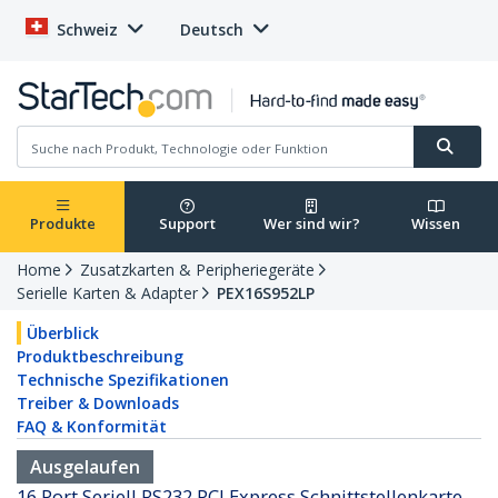
Schweiz
Deutsch
Produkte
Support
Wer sind wir?
Wissen
Home
Zusatzkarten & Peripheriegeräte
Serielle Karten & Adapter
PEX16S952LP
Überblick
Produktbeschreibung
Technische Spezifikationen
Treiber & Downloads
FAQ & Konformität
Ausgelaufen
16 Port Seriell RS232 PCI Express Schnittstellenkarte