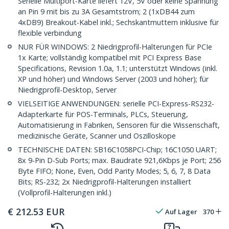
Serielle Multiport-Karte liefert 12V, 5V oder keine Spannung
an Pin 9 mit bis zu 3A Gesamtstrom; 2 (1xDB44 zum
4xDB9) Breakout-Kabel inkl.; Sechskantmuttern inklusive für
flexible verbindung
NUR FÜR WINDOWS: 2 Niedrigprofil-Halterungen für PCIe
1x Karte; vollständig kompatibel mit PCI Express Base
Specifications, Revision 1.0a, 1.1; unterstützt Windows (inkl.
XP und höher) und Windows Server (2003 und höher); für
Niedrigprofil-Desktop, Server
VIELSEITIGE ANWENDUNGEN: serielle PCI-Express-RS232-
Adapterkarte für POS-Terminals, PLCs, Steuerung,
Automatisierung in Fabriken, Sensoren für die Wissenschaft,
medizinische Geräte, Scanner und Oszilloskope
TECHNISCHE DATEN: SB16C1058PCI-Chip; 16C1050 UART;
8x 9-Pin D-Sub Ports; max. Baudrate 921,6Kbps je Port; 256
Byte FIFO; None, Even, Odd Parity Modes; 5, 6, 7, 8 Data
Bits; RS-232; 2x Niedrigprofil-Halterungen installiert
(Vollprofil-Halterungen inkl.)
€
212.53
EUR
Auf Lager
370