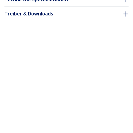
Treiber & Downloads
FAQ & Konformität
* Größe, Aussehen und Spezifikationen sind Änderungen ohne
vorherige Ankündigung vorbehalten.
8-Port PCI Express RS232 Serielle
Adapterkarte, PCIe RS232 Serielle Karte,
16C1050 UART, Niedrigprofil Serielle
DB9 Controller/Erweiterungskarte, 15kV
ESD-Schutz, nur Windows - TAA
Produkt-ID:
PEX8S1050LP
Werden Sie ein Partner
Wo kaufen